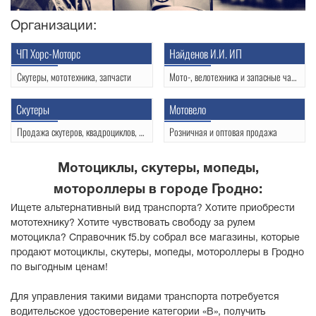
Организации:
ЧП Хорс-Моторс
Найденов И.И. ИП
Скутеры, мототехника, запчасти
Мото-, велотехника и запасные части
Индурское шоссе 30
ул.Ленина 11
Рынок Южный, пав. 34
Скутеры
Мотовело
+375 33 660 69 91
Продажа скутеров, квадроциклов, мотоциклов
Розничная и оптовая продажа
ул.Победы 24
пр-т Космонавтов 2
+375 33 656 39 78
(0152) 75-74-58
Мотоциклы, скутеры, мопеды,
+375 29 785 74 90
+375 33 693 55 88
мотороллеры в городе Гродно:
+375 25 989 24 85
Ищете альтернативный вид транспорта? Хотите приобрести
мототехнику? Хотите чувствовать свободу за рулем
мотоцикла? Справочник f5.by собрал все магазины, которые
продают мотоциклы, скутеры, мопеды, мотороллеры в Гродно
по выгодным ценам!
Для управления такими видами транспорта потребуется
водительское удостоверение категории «В», получить