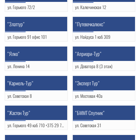
ул. Горького 72/2
ул. Калючинская 12
(0152) 969119
(0152) 740085
УНП: 590996719
УНП: 500825624
"Златтур"
"Путевочкалюкс"
ул. Горького 91 офис 101
ул. Найдуса 1 каб 309
(0152) 482828
(0152) 773455
УНП: 590996471
"Ялко"
"Априори-Тур"
ул. Ленина 14
ул. Доватора 8 (3 этаж)
(0152) 720407
(0152) 485174
УНП: 500309844
УНП: 590900834
"Кармель-Тур"
"Эксперт Тур"
ул. Советская 8
ул. Мостовая 40а
(0152) 721142
(0152) 740182
УНП: 590712867
УНП: 590887348
"Жастон Тур"
"БММТ Спутник"
ул. Горького 49 каб 710 +375 29 7893198
ул. Советская 31
УНП: 590759921
(0152) 722542
УНП: 500038596