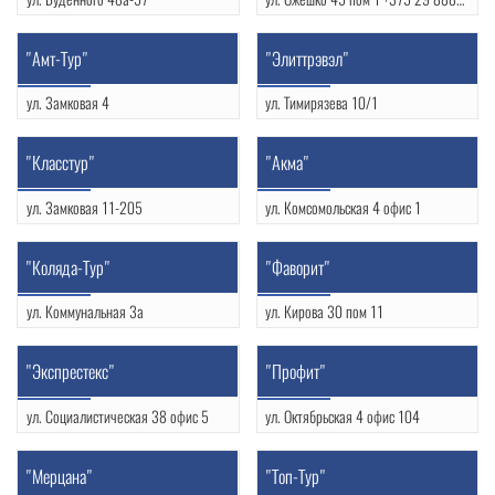
(0152) 772844
УНП: 590709685
УНП: 500278793
"Амт-Тур"
"Элиттрэвэл"
ул. Замковая 4
ул. Тимирязева 10/1
(0152) 74 33 44
(0152) 744529
УНП: 590002057
УНП: 590727632
"Класстур"
"Акма"
ул. Замковая 11-205
ул. Комсомольская 4 офис 1
(0152) 721272
(0152) 756869
УНП: 590780881
УНП: 500045798
"Коляда-Тур"
"Фаворит"
ул. Коммунальная 3а
ул. Кирова 30 пом 11
(0152) 770273
(0152) 723072
УНП: 590619482
"Экспрестекс"
"Профит"
ул. Социалистическая 38 офис 5
ул. Октябрьская 4 офис 104
(0152) 743680
(0152) 773377
УНП: 500459266
УНП: 500578960
"Мерцана"
"Топ-Тур"