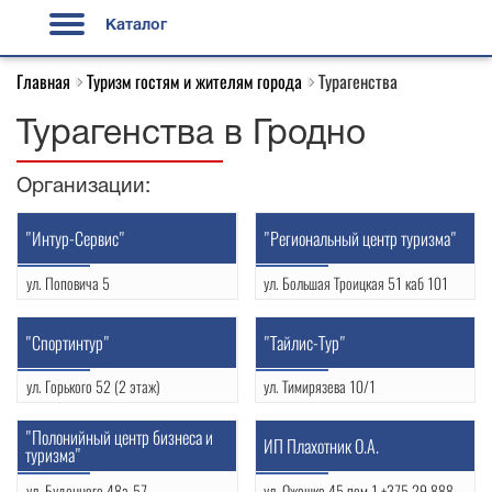
Каталог
Главная
Туризм гостям и жителям города
Турагенства
Турагенства в Гродно
Организации:
"Интур-Сервис"
"Региональный центр туризма"
ул. Поповича 5
ул. Большая Троицкая 51 каб 101
(0152) 552148
(0152) 773785
УНП: 500103765
УНП: 5000037559
"Спортинтур"
"Тайлис-Тур"
ул. Горького 52 (2 этаж)
ул. Тимирязева 10/1
(0152) 742704
(0152) 773203
УНП: 590646596
УНП: 590712626
"Полонийный центр бизнеса и
ИП Плахотник О.А.
туризма"
ул. Буденного 48а-57
ул. Ожешко 45 пом 1 +375 29 8888700