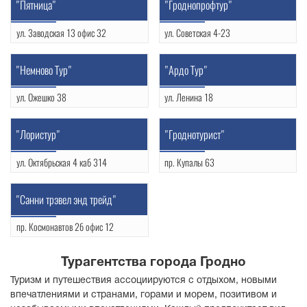
"Пятница"
"Гроднопрофтур"
ул. Заводская 13 офис 32
ул. Советская 4-23
(0152) 720424
(0152) 743678
УНП: 590683247
"Немново Тур"
"Ардо Тур"
ул. Ожешко 38
ул. Ленина 18
(0152) 742943
(0152) 770758
УНП: 590005084
УНП: 590004976
"Лористур"
"Гроднотурист"
ул. Октябрьская 4 каб 314
пр. Купалы 63
(0152) 773707
(0152) 569948
УНП: 590237997
Факс
"Санни трэвел энд трейд"
(0152) 655590
УНП: 500027955
пр. Космонавтов 2б офис 12
(0152) 758104
УНП: 100419886
Турагентства города Гродно
Туризм и путешествия ассоциируются с отдыхом, новыми
впечатлениями и странами, горами и морем, позитивом и