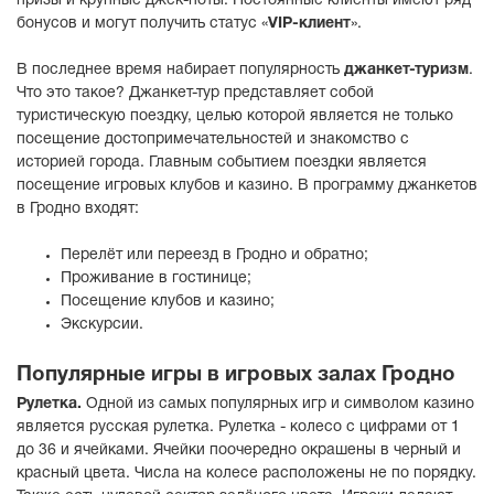
призы и крупные джек-поты. Постоянные клиенты имеют ряд
бонусов и могут получить статус «
VIP-клиент
».
В последнее время набирает популярность
джанкет-туризм
.
Что это такое? Джанкет-тур представляет собой
туристическую поездку, целью которой является не только
посещение достопримечательностей и знакомство с
историей города. Главным событием поездки является
посещение игровых клубов и казино. В программу джанкетов
в Гродно входят:
Перелёт или переезд в Гродно и обратно;
Проживание в гостинице;
Посещение клубов и казино;
Экскурсии.
Популярные игры в игровых залах Гродно
Рулетка.
Одной из самых популярных игр и символом казино
является русская рулетка. Рулетка - колесо с цифрами от 1
до 36 и ячейками. Ячейки поочередно окрашены в черный и
красный цвета. Числа на колесе расположены не по порядку.