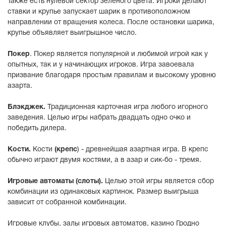
Также есть нулевой сектор зелёного цвета. Игроки делают
ставки и крупье запускает шарик в противоположном
направлении от вращения колеса. После остановки шарика,
крупье объявляет выигрышное число.
Покер
. Покер является популярной и любимой игрой как у
опытных, так и у начинающих игроков. Игра завоевала
призвание благодаря простым правилам и высокому уровню
азарта.
Блэкджек.
Традиционная карточная игра любого игорного
заведения. Целью игры набрать двадцать одно очко и
победить дилера.
Кости.
Кости
(крепс
) - древнейшая азартная игра. В крепс
обычно играют двумя костями, а в азар и сик-бо - тремя.
Игровые автоматы (слоты).
Целью этой игры является сбор
комбинации из одинаковых картинок. Размер выигрыша
зависит от собранной комбинации.
Игровые клубы, залы игровых автоматов, казино Гродно