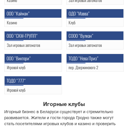
Казино
Зал игровых автоматов
ул. Антонова 9
ул. Буденного 37
(0152) 74-04-94
(0152) 72-12-82
ООО "Кайман"
ОДО "Мавва"
Казино
Клуб
ул. Горького 53а
ул. Социалистическая 32
(0152) 48-01-37
(0152) 74-11-14
ООО "СКМ-ГРУПП"
СООО "Вулкан"
Зал игровых автоматов
Зал игровых автоматов
ул. Виленская 1
ул. Советская 25
(0152) 77-26-88
(0152) 77-01-64
ООО "Виктори"
ТОДО "Нева Приз"
Игровой клуб
пер. Дзержинского 2
ул. Лиможа 32б
(0152) 73-18-94
(0152) 70-62-09
УНП: 500465964
ТОДО "777"
УНП: 190844070
Игровой клуб
ул. Батория 8
(0152) 73-18-54
Игорные клубы
Игорный бизнес в Беларуси существует и стремительно
развивается. Жители и гости города Гродно также могут
стать посетителями игровых клубов и казино и проверить