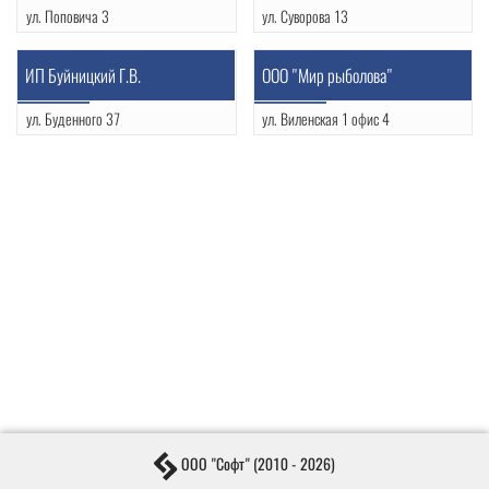
ул. Поповича 3
ул. Суворова 13
(0152) 50-44-54
+375 29 673 81 49
УНП: 590004708
УНП: 590654620
ИП Буйницкий Г.В.
ООО "Мир рыболова"
ул. Буденного 37
ул. Виленская 1 офис 4
+375 29 782 29 64
(0152) 73-81-48
УНП: 590729094
ООО "Софт" (2010 - 2026)