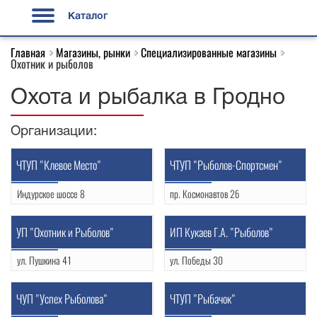
Каталог
Главная
Магазины, рынки
Специализированные магазины
Охотник и рыболов
Охота и рыбалка в Гродно
Организации:
ЧТУП "Клевое Место"
ЧТУП "Рыболов-Спортсмен"
Индурское шоссе 8
пр. Космонавтов 2б
(0152) 51-19-30
(0152) 75-81-41
УНП: 590781941
УП "Охотник и Рыболов"
ИП Кукаев Г.А. "Рыболов"
ул. Пушкина 41
ул. Победы 30
(0152) 43-24-94
+375 29 866 23 58
УНП: 590004708
ЧУП "Успех Рыболова"
ЧТУП "Рыбачок"