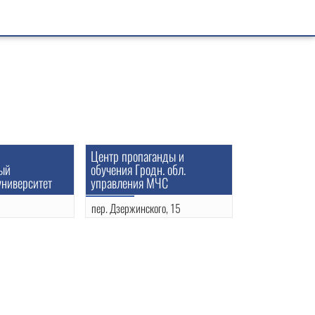
Центр пропаганды и
ный
обучения Гродн. обл.
университет
управления МЧС
пер. Дзержинского, 15
1
(0152)48-48-01