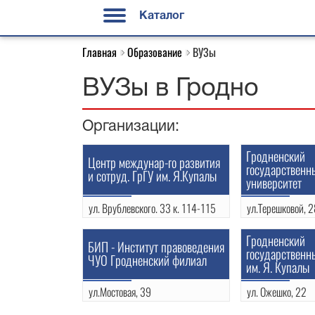
Каталог
Главная
Образование
ВУЗы
ВУЗы в Гродно
Организации:
Гродненский
Центр междунар-го развития
государственн
и сотруд. ГрГУ им. Я.Купалы
университет
ул. Врублевского. 33 к. 114-115
ул.Терешковой, 2
(0152)48-35-91
(0152)72-13-65
Гродненский
БИП - Институт правоведения
государственн
ЧУО Гродненский филиал
им. Я. Купалы
ул.Мостовая, 39
ул. Ожешко, 22
+375 29 185 19 76
(0152)73-19-00