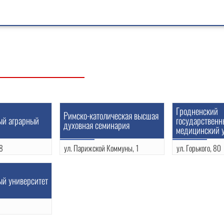
Гродненский
Римско-католическая высшая
ый аграрный
государствен
духовная семинария
медицинский 
8
ул. Парижской Коммуны, 1
ул. Горького, 80
(0152)77-02-33
(0152)43-26-6
ый университет