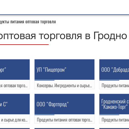
укты питания оптовая торговля
оптовая торговля в Гродно
рг"
УП "Пищепром"
ООО "Добрад
Продукты питания: оптовая торговля
Консервы. Ингредиенты и сырье для пищевой промышленности
пр. Космонавтов 60
Индурское шоссе
4
(0152) 75-50-91
(0152) 51-45-8
Гродненский 
и С"
ООО "Фартпрод"
7
УНП: 500055215
"Камако-Торг"
Входные коврики и сырье для кондитерской и пищевой промышленности
Продукты питания: оптовая торговля
2
ул. Дзержинского 94а
ул. Дзержинског