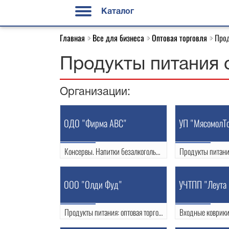
Каталог
Главная
Все для бизнеса
Оптовая торговля
Прод
Продукты питания 
Организации:
ОДО "Фирма ABC"
УП "МясомолТо
Консервы. Напитки безалкогольные
ул. Победы 27
ул. Горького 127
(0152) 54-20-40
(0152) 43-14-7
ООО "Олди Фуд"
УЧТПП "Леута 
УНП: 500365545
УНП: 50004831
Продукты питания: оптовая торговля
ул. Кабяка 10/4 офис 6
ул. Победы 31 к 