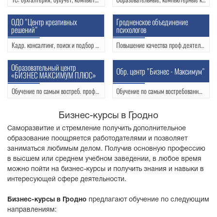
ул.Замковая 11, оф.306 +357 29 331 69 39
ул. К. Маркса, 31, оф. 508
+375 33 688 69 39
(0152) 74-38-73
ОДО "Центр креативных
Гродненское объединение
решений"
психологов
(0152) 72-33-18
Кадр. консалтинг, поиск и подбор персонала и др.
Повышение качества проф.деятельности психологов: мастер-классы, тренинги, семинары
ул. Горького, 72- 501
ул. БЛК, 21
(0152) 48-73-66
+375 29 586 10 04
Образовательный центр
Обр. центр "Бизнес - Максимум"
«БИЗНЕС МАКСИМУМ ПЛЮС»
+375 29 788 98 19
+375 29 265 68 85
Обучение по самым востреб. профессиям на рынке труда
Обучение по самым востребованным вакансиям на рынке труда
ул.Горького,6
ул. К.Маркса, 31, офис 1002
+375 29 782 03 18
(0152) 75-23-12
Бизнес-курсы в Гродно
+375 29 268 82 20
Саморазвитие и стремление получить дополнительное
образование поощряется работодателями и позволяет
заниматься любимым делом. Получив основную профессию
в высшем или среднем учебном заведении, в любое время
можно пойти на бизнес-курсы и получить знания и навыки в
интересующей сфере деятельности.
Бизнес-курсы в Гродно
предлагают обучение по следующим
направлениям: