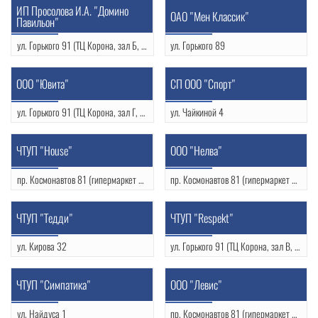
УНП: 500404648
ИП Просолова И.А. "Домино
OAO "Мен Классик"
Павильон"
ул. Горького 91 (ТЦ Корона, зал Б, м 175)
ул. Горького 89
+375 29 868 94 23
(0152) 48-53-21
УНП: 500277013
УНП: 590618113
ООО "Ювита"
СП ООО "Спорт"
ул. Горького 91 (ТЦ Корона, зал Г, м 20а)
ул. Чайкиной 4
+375 29 581 06 79
(0152) 55-83-66
ЧТУП "House"
ООО "Нелва"
пр. Космонавтов 81 (гипермаркет Алми)
пр. Космонавтов 81 (гипермаркет Алми)
(0152) 75-60-09
(0152) 75-59-99
УНП: 290660485
ЧТУП "Тедди"
ЧТУП "Respekt"
ул. Кирова 32
ул. Горького 91 (ТЦ Корона, зал В, м 235)
(0152) 74-61-94
+375 29 588 55 55
ЧТУП "Симпатика"
ООО "Левис"
ул. Найдуса 1
пр. Космонавтов 81 (гипермаркет Алми)