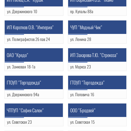
ул. Дзержинского 10
пр. Купалы 88а
+375 29 981 88 48
(0152) 51-38-05
УНП: 500120359
ИП Коротков О.В. "Империя"
ЧУП "Модный Чик"
ул. Полиграфистов 2б пав 24
ул. Ленина 28
+375 29 625 15 84
+375 29 281 80 06
УНП: 590838120
OAO "Кредо"
ИП Захарова Т.Ю. "Стрекоза"
ул. Замковая 18-1а
ул. Маркса 23
+375 29 369 11 96
+375 29 783 17 86
УНП: 590685714
ГТОУП "Торгодежда"
ГТОУП "Торгодежда"
ул. Дзержинского 94а
ул. Поповича 16
(0152) 74-27-98
(0152) 50-20-73
УНП: 500046368
ЧТПУП "София Салон"
ООО "Бродвей"
ул. Советская 23
ул. Советская 15
(0152) 74-35-43
(0152) 74-36-69