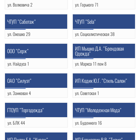
ул. Волковича 2
ул. Горького 71
(0152) 74-56-39
(0152) 43-36-91
УНП: 500693118
ЧТУП "Саботаж"
ЧТУП "Sela"
ул. Ожешко 29
ул. Социалистическая 38
+375 33 654 97 67
+375 29 881 73 38
ИП Мышко Д.А. "Брендовая
ООО "Серж"
Одежда"
ул. Найдуса 1
ул. Маркса 11 пом 8
(0152) 77-07-39
+375 29 589 75 15
УНП: 100043641
УНП: 590993643
OAO "Силуэт"
ИП Кодик Ю.Г. "Стиль Салон"
ул. Замковая 4
ул. Советская 1
(0152) 72-28-90
(0152) 72-16-66
УНП: 590654301
ГТОУП "Торгодежда"
ЧТУП "Молодежная Мода"
ул. БЛК 44
ул. Буденного 16
(0152) 43-14-35
+375 29 265 84 46
ИП Пилец Е.А. "Кураж"
ИП Борисевич В.В. "Тиамо"