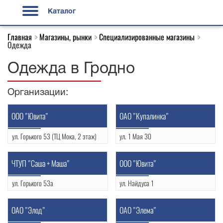
Каталог
Главная
Магазины, рынки
Специализированные магазины
Одежда
Одежда в Гродно
Организации:
ООО "Ювита"
OAO "Купалинка"
ул. Горького 53 (ТЦ Мока, 2 этаж)
ул. 1 Мая 30
+375 29 581 06 79
(0152) 73-03-48
ЧТУП "Саша + Маша"
ООО "Ювита"
ул. Горького 53а
ул. Найдуса 1
+375 29 641 14 79
УНП: 590839155
OAO "Элод"
OAO "Элема"